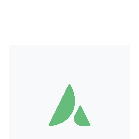
Animals
,
Real Estate
Proin eget tortor risus praesent sapien
massa