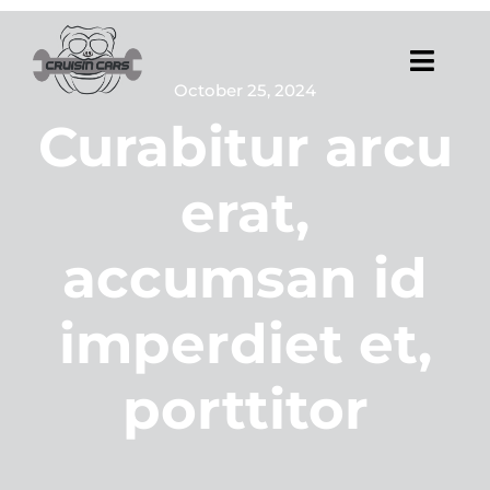
Skip
to
content
Toggl
October 25, 2024
Navig
Curabitur arcu
Services
erat,
Nos réalisations
accumsan id
imperdiet et,
porttitor