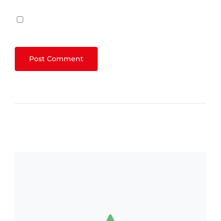
Save my name, email, and website in this
browser for the next time I comment.
Related Posts